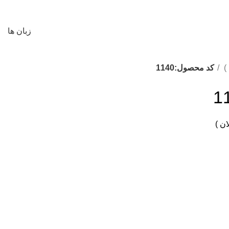
زبان ها
)
کد محصول:1140
ن )