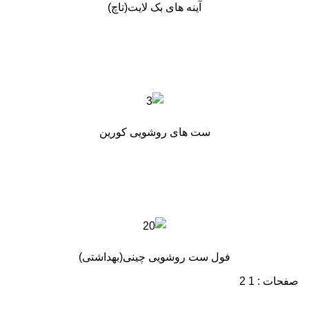
آینه های بک لایت(تاچ)
ست های روشویی کورین
فول ست روشویی چینی(بهداشتی)
صفحات :
1
2